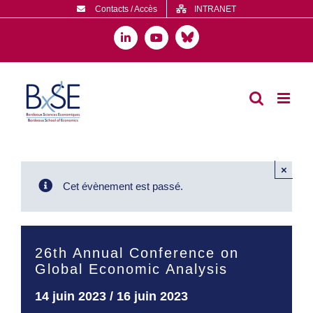
Passer
Contacts / Accès
INTRANET
au
contenu
Bluesky
LinkedIn
YouTube
×
Cet évènement est passé.
26th Annual Conference on
Global Economic Analysis
14 juin 2023
/
16 juin 2023