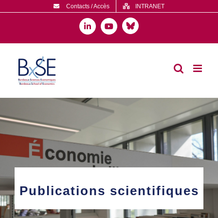
Passer
Contacts / Accès
INTRANET
au
contenu
Bluesky
LinkedIn
YouTube
Publications scientifiques