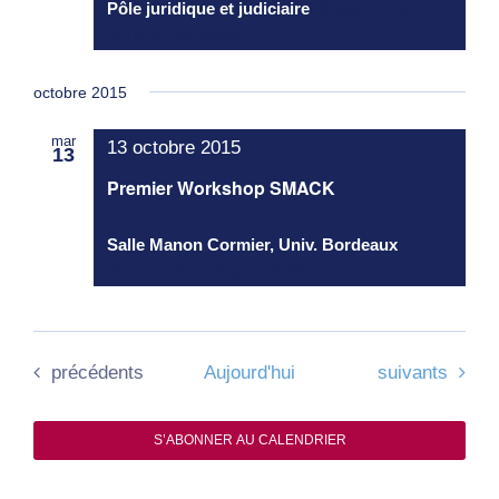
Pôle juridique et judiciaire
35 place Pey
Berland, Bordeaux, France
octobre 2015
mar
13 octobre 2015
13
Premier Workshop SMACK
Salle Manon Cormier, Univ. Bordeaux
16
Avenue Léon Duguit,, Pessac
Évènements
Évènements
précédents
Aujourd'hui
suivants
S’ABONNER AU CALENDRIER