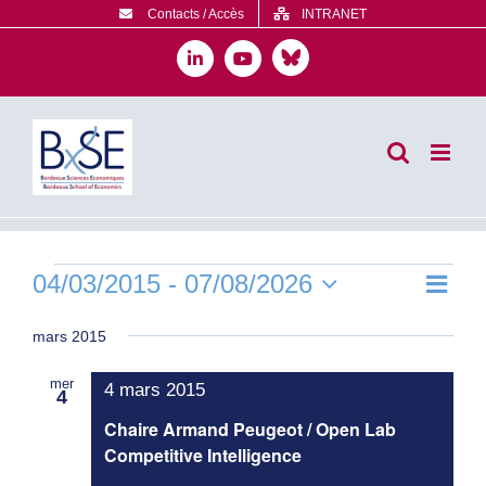
Passer
Contacts / Accès
INTRANET
au
contenu
Bluesky
LinkedIn
YouTube
Évènements
04/03/2015
 - 
07/08/2026
Navig
Liste
Navig
de
Sélectionnez
par
une
mars 2015
vues
consu
date.
Évèn
mer
4 mars 2015
4
Chaire Armand Peugeot / Open Lab
Competitive Intelligence