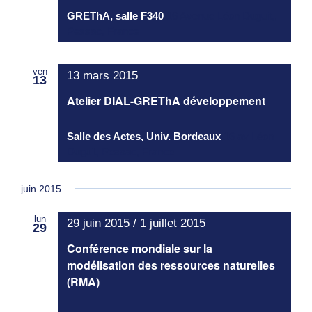
GREThA, salle F340
16 Avenue Léon Duguit,,
Pessac, France
ven
13 mars 2015
13
Atelier DIAL-GREThA développement
Salle des Actes, Univ. Bordeaux
16 av Léon
Duguit, Pessac, France
juin 2015
lun
29 juin 2015
/
1 juillet 2015
29
Conférence mondiale sur la
modélisation des ressources naturelles
(RMA)