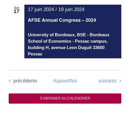
lun
17 juin 2024
/
19 juin 2024
17
AFSE Annual Congress – 2024
University of Bordeaux, BSE - Bordeaux
School of Economics - Pessac campus,
building H, avenue Leon Duguit 33600
Pessac
Évènements
Évènements
précédents
Aujourd'hui
suivants
S’ABONNER AU CALENDRIER