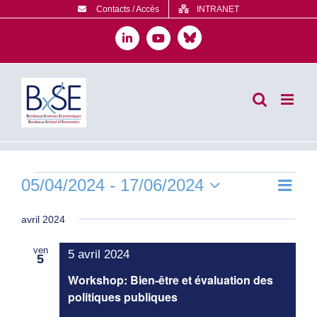
Passer
Contacts / Accès
INTRANET
au
contenu
Bluesky
LinkedIn
YouTube
Évènements
05/04/2024
 - 
17/06/2024
Navig
Liste
Navig
de
Sélectionnez
par
une
avril 2024
vues
consu
date.
Évèn
ven
5 avril 2024
5
Workshop: Bien-être et évaluation des
politiques publiques