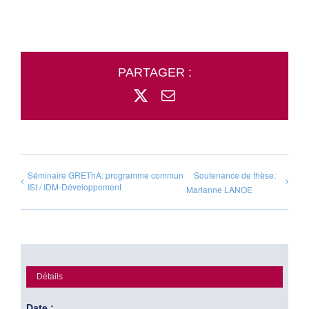
PARTAGER :
X
Email
Séminaire GREThA: programme commun
Soutenance de thèse:
ISI / IDM-Développement
Marianne LANOE
Détails
Date :