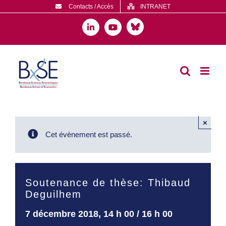
Passer
Contacts / Accès
INTRANET
au
contenu
Bluesky
LinkedIn
YouTube
×
Cet évènement est passé.
Soutenance de thèse: Thibaud
Deguilhem
7 décembre 2018, 14 h 00
/
16 h 00