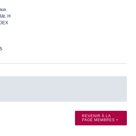
eaux
Bât. H
DEX
5
REVENIR À LA
PAGE MEMBRES >