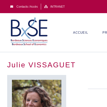
Passer
Contacts / Accès
INTRANET
au
contenu
ACCUEIL
PR
Julie VISSAGUET