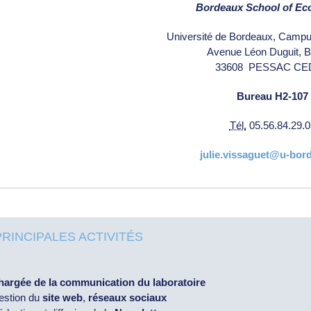
Bordeaux School of E
Université de Bordeaux, Camp
Avenue Léon Duguit, B
33608
PESSAC CE
Bureau H2-107
Tél.
05.56.84.29.0
julie.vissaguet@u-bord
PRINCIPALES ACTIVITÉS
hargée de la communication du laboratoire
estion du
site web
,
réseaux sociaux