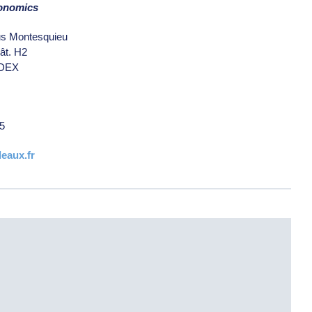
conomics
us Montesquieu
ât. H2
DEX
5
eaux.fr