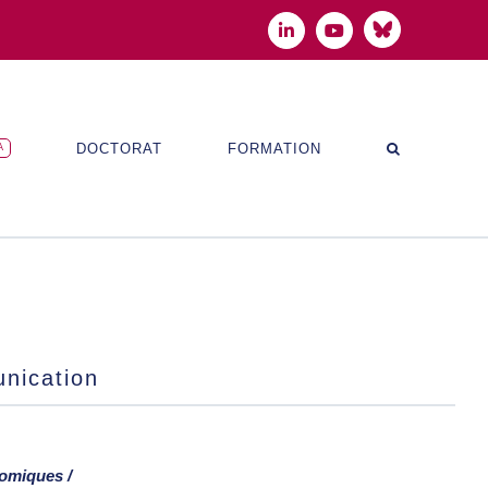
Bluesky
LinkedIn
YouTube
DOCTORAT
FORMATION
A
nication
omiques /