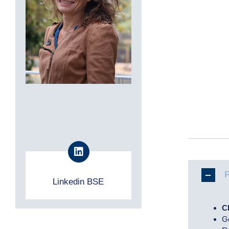
Linkedin BSE
C
G