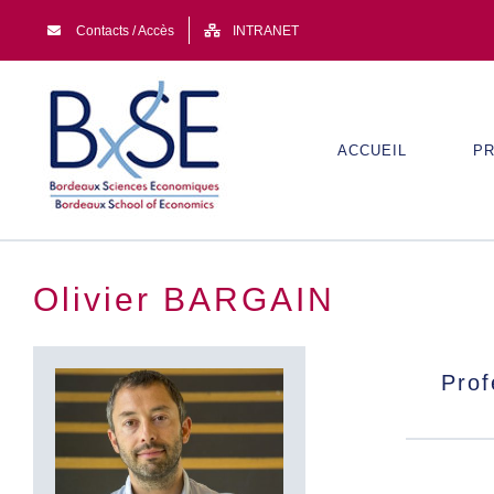
Passer
Contacts / Accès
INTRANET
au
contenu
ACCUEIL
PR
Olivier BARGAIN
Prof