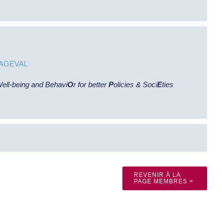
AGEVAL
ll-being and Behavi
O
r for better
P
olicies & Soci
E
ties
REVENIR À LA
PAGE MEMBRES >