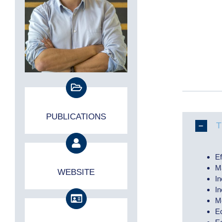
PUBLICATIONS
T
Ef
Ma
WEBSITE
In
In
Me
Ec