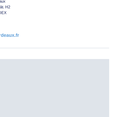
eaux
ât. H2
DEX
rdeaux.fr