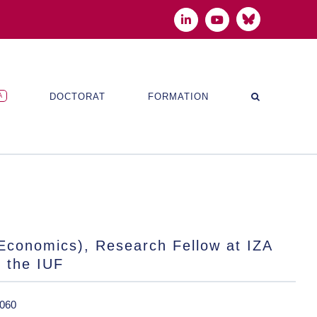
Bluesky
LinkedIn
YouTube
DOCTORAT
FORMATION
A
Economics), Research Fellow at IZA
 the IUF
060