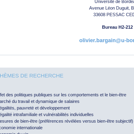
Université de Bord
Avenue Léon Duguit, B
33608 PESSAC CE
Bureau H2-212
olivier.bargain@u-bo
HÈMES DE RECHERCHE
fet des politiques publiques sur les comportements et le bien-être
rché du travail et dynamique de salaires
égalités, pauvreté et développement
égalité intrafamiliale et vulnérabilités individuelles
sures de bien-être (préférences révélées versus bien-être subjectif)
onomie internationale