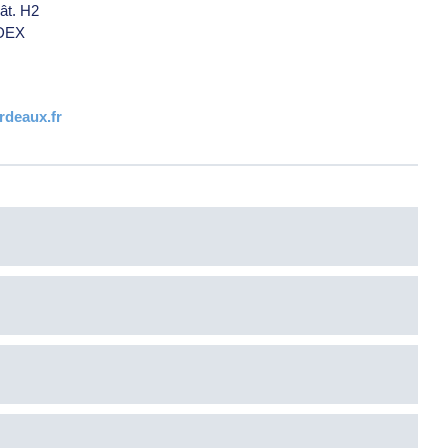
ât. H2
DEX
rdeaux.fr