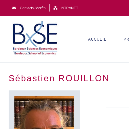
Passer
Contacts / Accès
INTRANET
au
contenu
ACCUEIL
PR
Sébastien ROUILLON