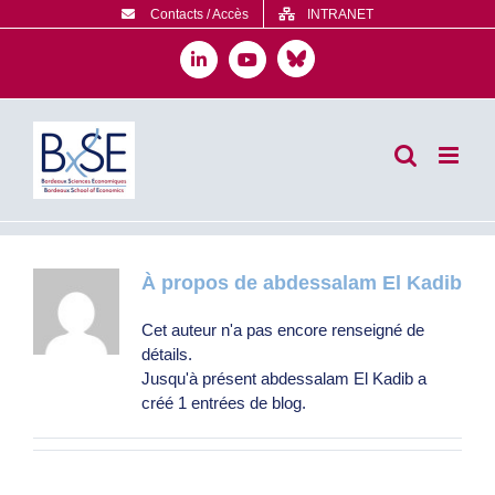
Passer
Contacts / Accès
INTRANET
au
contenu
Bluesky
LinkedIn
YouTube
À propos de
abdessalam El Kadib
Cet auteur n'a pas encore renseigné de
détails.
Jusqu'à présent abdessalam El Kadib a
créé 1 entrées de blog.