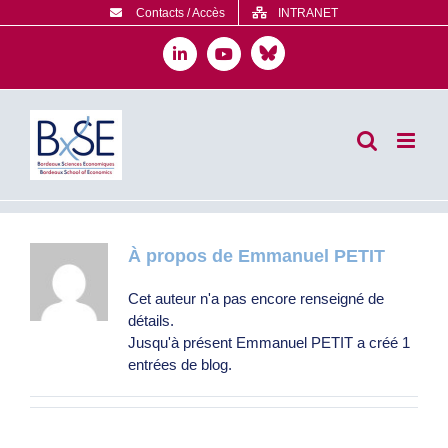
Passer
Contacts / Accès
INTRANET
au
contenu
Bluesky
LinkedIn
YouTube
À propos de
Emmanuel PETIT
Cet auteur n'a pas encore renseigné de
détails.
Jusqu'à présent Emmanuel PETIT a créé 1
entrées de blog.