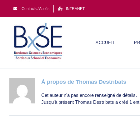
Passer
Contacts / Accès
INTRANET
au
contenu
ACCUEIL
PR
À propos de
Thomas Destribats
Cet auteur n'a pas encore renseigné de détails.
Jusqu'à présent Thomas Destribats a créé 1 ent