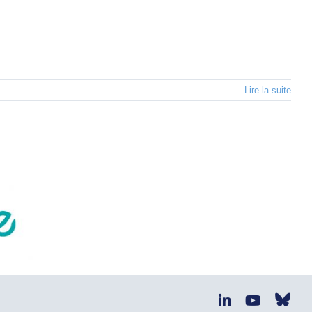
Lire la suite
Blu
LinkedIn
YouTube