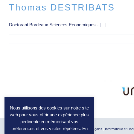
Thomas DESTRIBATS
Doctorant Bordeaux Sciences Economiques - [...]
Nous utilisons des cookies sur notre site
web pour vous offrir une expérience plus
pertinente en mémorisant vos
préférences et vos visites répétées. En
© 2026 BxSE. Tous droits réservés
|
Crédits et mentions légales
|
Informatique et Libe